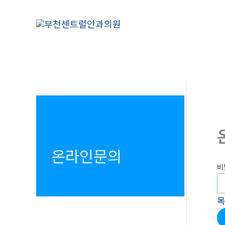
콘
텐
츠
로
건
너
뛰
기
온라인문의
비