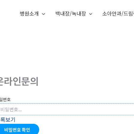
병원소개
백내장/녹내장
소아안과/드림
온라인문의
밀번호
목록보기
비밀번호 확인